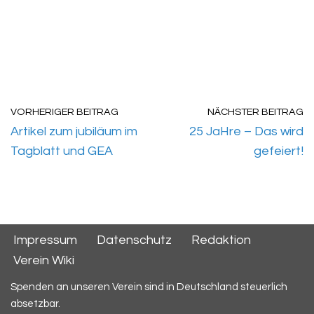
VORHERIGER BEITRAG
NÄCHSTER BEITRAG
Artikel zum jubiläum im
25 JaHre – Das wird
Tagblatt und GEA
gefeiert!
Impressum
Datenschutz
Redaktion
Verein Wiki
Spenden an unseren Verein sind in Deutschland steuerlich
absetzbar.