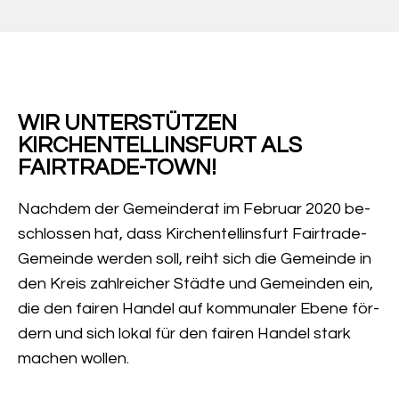
WIR UNTERSTÜTZEN
KIRCHENTELLINSFURT ALS
FAIRTRADE-TOWN!
Nachdem der Ge­mein­de­rat im Februar 2020 be­
schlos­sen hat, dass Kir­chen­tel­lins­furt Fairtrade-
Ge­mein­de wer­den soll, reiht sich die Gemeinde in
den Kreis zahl­rei­cher Städ­te und Ge­mein­den ein­,
die den fai­ren Han­del auf kom­mu­na­ler Ebene för­
dern und sich lokal für den fai­ren Han­del stark
ma­chen wol­len.