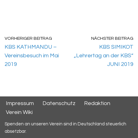
VORHERIGER BEITRAG
NÄCHSTER BEITRAG
KBS KATHMANDU –
KBS SIMIKOT
Vereinsbesuch im Mai
„Lehrertag an der KBS“
2019
JUNI 2019
Impressum
Datenschutz
Redaktion
Verein Wiki
Spenden an unseren Verein sind in Deutschland steuerlich
absetzbar.