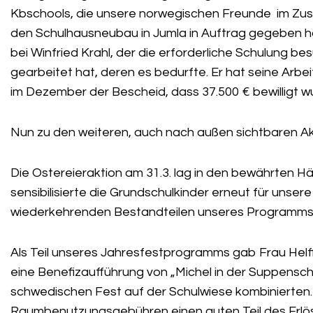
Kbschools, die unsere norwegischen Freunde im Z
den Schulhausneubau in Jumla in Auftrag gegeben ha
bei Winfried Krahl, der die erforderliche Schulung bes
gearbeitet hat, deren es bedurfte. Er hat seine Arbe
im Dezember der Bescheid, dass 37.500 € bewilligt
Nun zu den weiteren, auch nach außen sichtbaren Ak
Die Ostereieraktion am 31.3. lag in den bewährten 
sensibilisierte die Grundschulkinder erneut für unsere
wiederkehrenden Bestandteilen unseres Programms.
Als Teil unseres Jahresfestprogramms gab Frau Helf
eine Benefizaufführung von „Michel in der Suppenschüs
schwedischen Fest auf der Schulwiese kombinierten. 
Raumbenutzungsgebühren einen guten Teil des Erlös