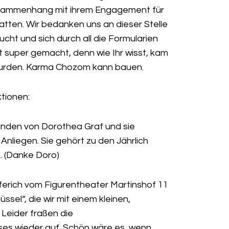
usammenhang mit ihrem Engagement für
tten. Wir bedanken uns an dieser Stelle
ucht und sich durch all die Formularien
it super gemacht, denn wie Ihr wisst, kam
 wurden. Karma Chozom kann bauen.
tionen:
Händen von Dorothea Graf und sie
 Anliegen. Sie gehört zu den Jährlich
 (Danke Doro)
ferich vom Figurentheater Martinshof 11
sel“, die wir mit einem kleinen,
Leider fraßen die
es wieder auf. Schön wäre es, wenn