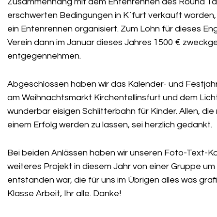
Zusammenhang mit dem Entenrennen des Round Table
erschwerten Bedingungen in K`furt verkauft worden,
ein Entenrennen organisiert. Zum Lohn für dieses E
Verein dann im Januar dieses Jahres 1500 € zweckge
entgegennehmen.
Abgeschlossen haben wir das Kalender- und Festjahr
am Weihnachtsmarkt Kirchentellinsfurt und dem Lichte
wunderbar eisigen Schlitterbahn für Kinder. Allen, di
einem Erfolg werden zu lassen, sei herzlich gedankt.
Bei beiden Anlässen haben wir unseren Foto-Text-Kol
weiteres Projekt in diesem Jahr von einer Gruppe um
entstanden war, die für uns im Übrigen alles was gra
Klasse Arbeit, Ihr alle. Danke!